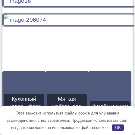
Кухонный
Мягкая
уголок - фото
мебель для
Дизайн и идеи
модных
гостиной в
планировки
Этот веб-сайт использует файлы cookie для улучшения
взаимодействия с пользователем. Продолжая использовать сайт,
новинок 2022
современном
гардеробной
вы даете согласие на использование файлов cookie.
OK
года в
стиле (60+
комнаты в