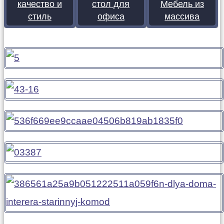
качество и
стол для
Мебель из
стиль
офиса
массива