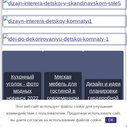
Кухонный
Мягкая
уголок - фото
мебель для
Дизайн и идеи
модных
гостиной в
планировки
новинок 2022
современном
гардеробной
года в
стиле (60+
комнаты в
Этот веб-сайт использует файлы cookie для улучшения
интерьере
фото)
спальне
взаимодействия с пользователем. Продолжая использовать сайт,
вы даете согласие на использование файлов cookie.
OK