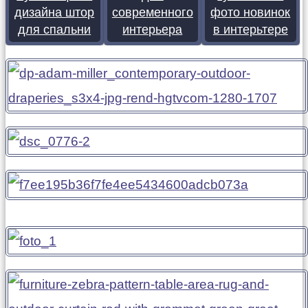
дизайна штор
современного
фото новинок
для спальни
интерьера
в интерьтере