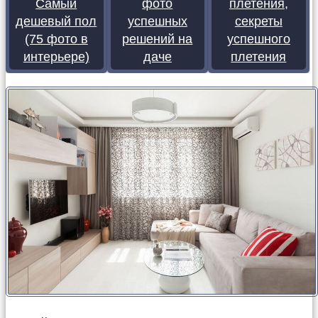
Самый
фото
плетения,
дешевый пол
успешных
секреты
(75 фото в
решений на
успешного
интерьере)
даче
плетения