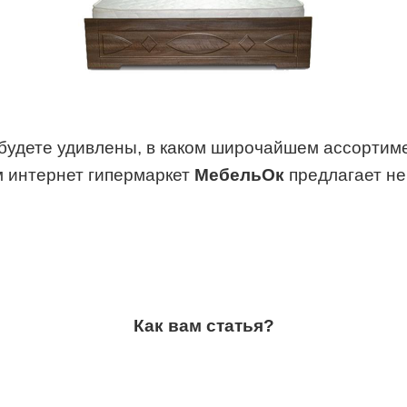
ы будете удивлены, в каком широчайшем ассорти
м интернет гипермаркет
МебельОк
предлагает не 
Как вам статья?