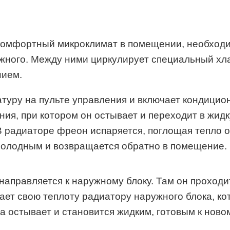
 комфортный микроклимат в помещении, необход
ружного. Между ними циркулирует специальный хл
нием.
туру на пульте управления и включает кондицио
ния, при котором он остывает и переходит в жид
В радиаторе фреон испаряется, поглощая тепло о
 холодным и возвращается обратно в помещение.
 направляется к наружному блоку. Там он проход
дает свою теплоту радиатору наружного блока, к
 остывает и становится жидким, готовым к ново