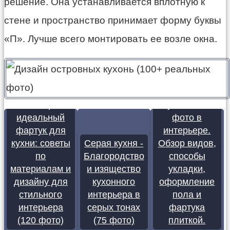
решение. Она устанавливается вплотную к
стене и пространство принимает форму буквы
«П». Лучше всего монтировать ее возле окна.
Плитка для
Как выбрать
кухни - 170
идеальный
фото в
фартук для
интерьере.
кухни: советы
Серая кухня -
Обзор видов,
по
Благородство
способы
материалам и
и изящество
укладки,
дизайну для
кухонного
оформление
стильного
интерьера в
пола и
интерьера
серых тонах
фартука
(120 фото)
(75 фото)
плиткой.