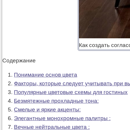
Как создать согла
Содержание
Понимание основ цвета
Факторы, которые следует учитывать при в
Популярные цветовые схемы для гостиных
Безмятежные прохладные тона:
Смелые и яркие акценты:
Элегантные монохромные палитры :
Вечные нейтральные цвета :