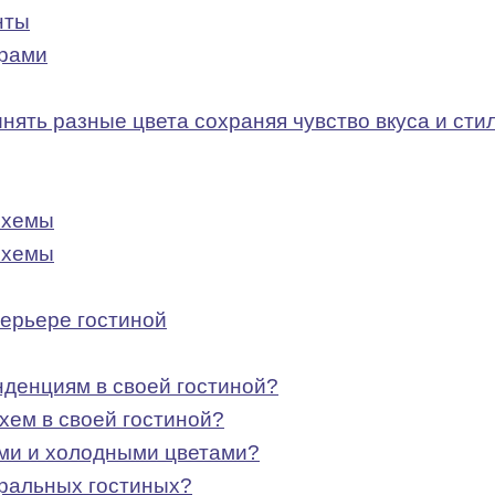
нты
арами
ять разные цвета сохраняя чувство вкуса и сти
схемы
схемы
терьере гостиной
нденциям в своей гостиной?
хем в своей гостиной?
ми и холодными цветами?
тральных гостиных?