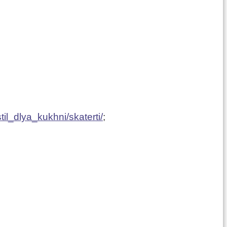
til_dlya_kukhni/skaterti/
;