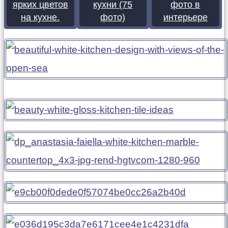
ярких цветов
кухни (75
фото в
на кухне.
фото)
интерьере