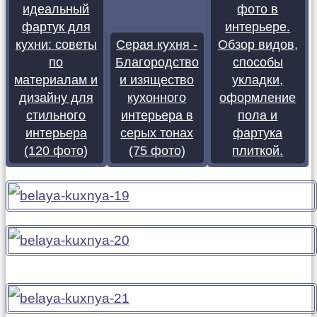
идеальный
фото в
фартук для
интерьере.
кухни: советы
Серая кухня -
Обзор видов,
по
Благородство
способы
материалам и
и изящество
укладки,
дизайну для
кухонного
оформление
стильного
интерьера в
пола и
интерьера
серых тонах
фартука
(120 фото)
(75 фото)
плиткой.